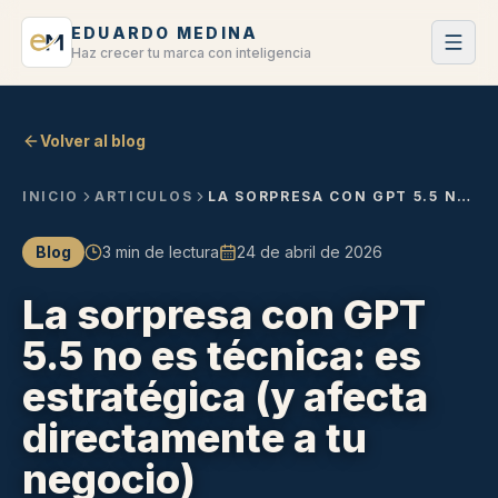
EDUARDO MEDINA
Haz crecer tu marca con inteligencia
Volver al blog
INICIO
ARTICULOS
LA SORPRESA CON GPT 5.5 NO ES TÉCNICA: ES ESTRATÉGICA (Y AFECTA DIRECTAMENTE A TU NEGOCIO)
Blog
3 min de lectura
24 de abril de 2026
La sorpresa con GPT
5.5 no es técnica: es
estratégica (y afecta
directamente a tu
negocio)