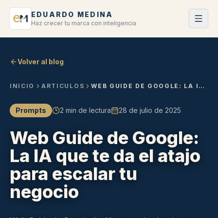
EDUARDO MEDINA
Haz crecer tu marca con inteligencia
Volver al blog
INICIO
ARTICULOS
WEB GUIDE DE GOOGLE: LA IA QUE TE DA EL ATAJO PARA ESCALAR TU NEGOCIO
Prompts
2 min de lectura
28 de julio de 2025
Web Guide de Google:
La IA que te da el atajo
para escalar tu
negocio