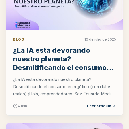
BLOG
16 de julio de 2025
¿La IA está devorando
nuestro planeta?
Desmitificando el consumo
energético (con datos reales)
¿La IA está devorando nuestro planeta?
Desmitificando el consumo energético (con datos
reales) ¡Hola, emprendedores! Soy Eduardo Medina
y hoy quiero que hablemos de algo que genera...
4 min
Leer artículo